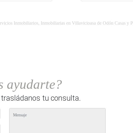
vicios Inmobiliarios, Inmobiliarias en Villavicioasa de Odón Casas y 
 ayudarte?
y trasládanos tu consulta.
mensaje