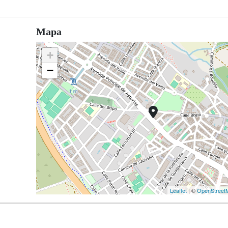
Mapa
+
−
Leaflet
| ©
OpenStreet