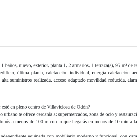
 baños, nuevo, exterior, planta 1, 2 armarios, 1 terraza(s), 95 m² de te
ificio, última planta, calefacción individual, energía calefacción aer
, alta suministros realizada, acceso adaptado movilidad reducida, alar
 esté en pleno centro de Villaviciosa de Odón?
o urbano te ofrece cercanía a: supermercados, zona de ocio y restauració
 autobús a menos de 100 m con lo que llegarás en menos de 10 min a l
 independiente equipada con mobiliario moderno y funcional, con ca