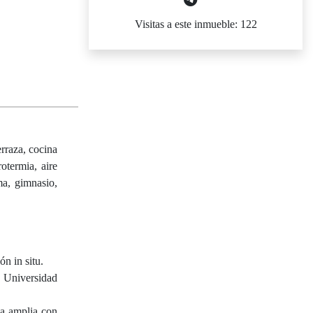
Visitas a este inmueble: 122
rraza, cocina
otermia, aire
ma, gimnasio,
n in situ.
a Universidad
ma amplia con