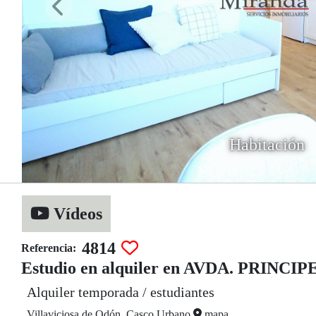
Habitación
Vídeos
4814
Referencia:
Estudio en alquiler en AVDA. PRINCI
Alquiler temporada / estudiantes
Villaviciosa de Odón, Casco Urbano
mapa