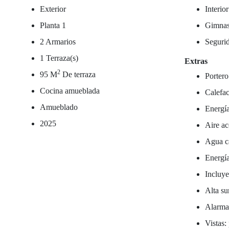
Exterior
Interio
Planta 1
Gimnas
2 Armarios
Seguri
1 Terraza(s)
Extras
2
95 M
De terraza
Portero
Cocina amueblada
Calefac
Amueblado
Energía
2025
Aire ac
Agua ca
Energía
Incluy
Alta su
Alarm
Vistas: