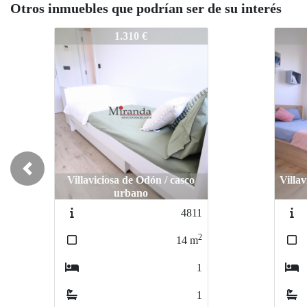
Otros inmuebles que podrían ser de su interés
4814
4814
1.425 €
Previous
Villaviciosa de Odón / CASCO
Vill
URBANO
4825
2
20
m
1
1