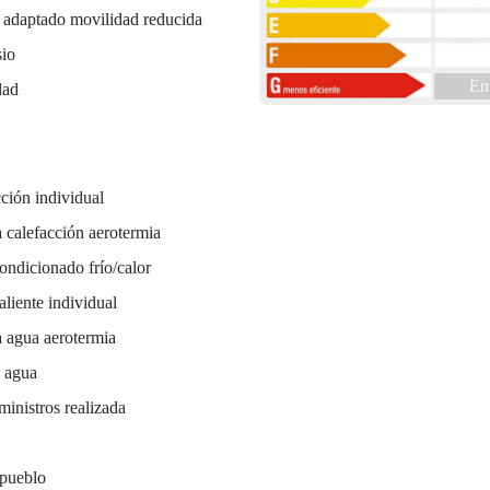
r adaptado movilidad reducida
io
En
dad
ción individual
 calefacción aerotermia
ondicionado frío/calor
liente individual
 agua aerotermia
e agua
ministros realizada
a
 pueblo