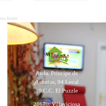
Pisos Madrid
Avda. Principe de
Asturias, 94 Local
10 C.C. El Puzzle
28670, Villaviciosa