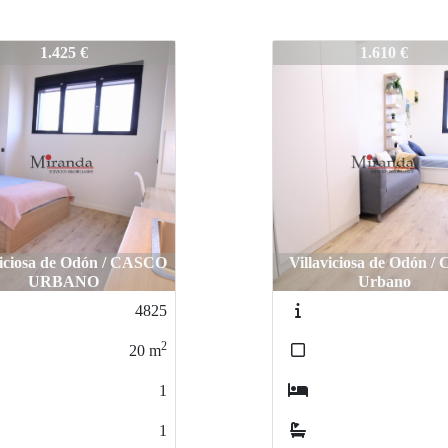
4814
1.610 €
1.750 €
aviciosa de Odón / Casco
Villaviciosa de Odón / 
Urbano
Urbano
4813
2
22
m
1
1