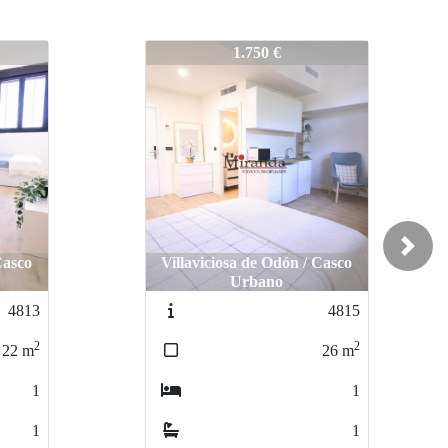
4814
1.310 €
Next
Casco
Villaviciosa de Odón / casco
urbano
4815
4811
2
2
26
m
14
m
1
1
1
1