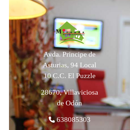
Avda. Principe de
Asturias, 94 Local
10 C.C. El Puzzle
28670, Villaviciosa
de Odón
638085303