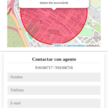
deseo del anunciante
Leaflet
| ©
OpenStreetMap
contributors
Contactar con agente
916166717
/
916166716
nombre
teléfono
e-mail