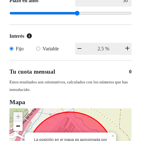
Plazo en años
Interés
Fijo
Variable
Tu cuota mensual
0
Estos resultados son orientativos, calculados con los números que has
introducido.
Mapa
+
−
×
La posición en el mapa es aproximada por