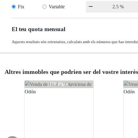
Fix
Variable
El teu quota mensual
Aquests resultats són orientatius, calculats amb els números que has introduï
Altres immobles que podrien ser del vostre interè
4018
4018
4018
310.000 €