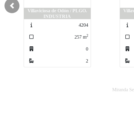
Previous
Villaviciosa de Odón / PLGO.
Villav
Villa
INDUSTRIA
4204
2
257
m
0
2
Miranda Ser