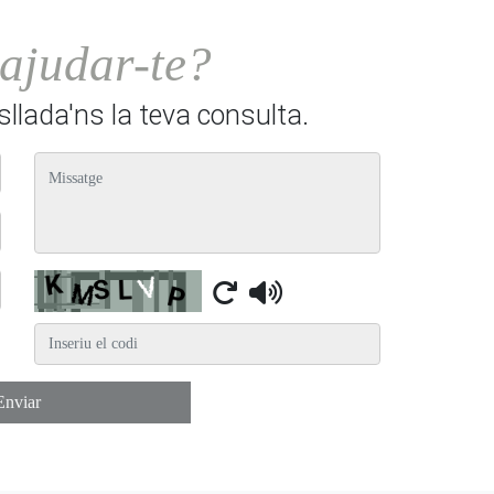
ajudar-te?
asllada'ns la teva consulta.
missatge
Captcha
Enviar