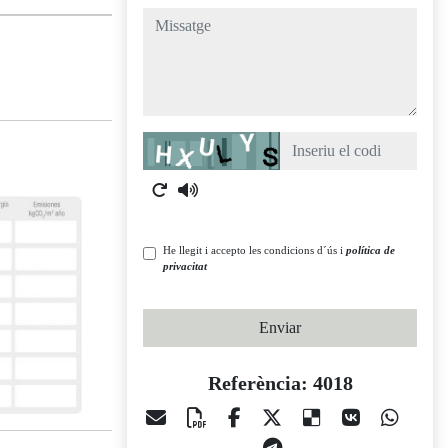
missatge
Captcha
He llegit i accepto les condicions d´ús i
política de
privacitat
Enviar
Referència: 4018