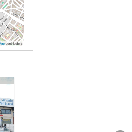
Map
contributors
4018
310.000 €