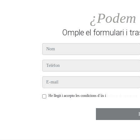
¿Podem 
Omple el formulari i tr
nom
telèfon
e-mail
He llegit i accepto les condicions d´ús i
política de privacitat