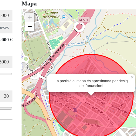
Mapa
+
−
.000 €
×
La posició al mapa és aproximada per desig
de l´anunciant