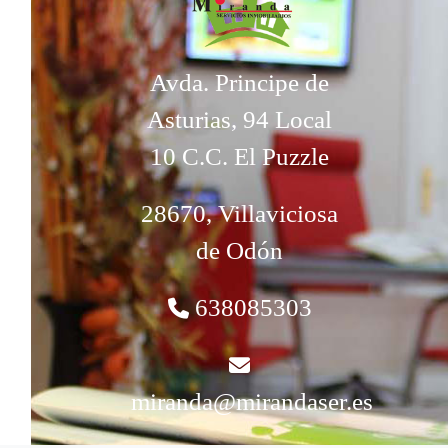
Avda. Principe de
Asturias, 94 Local
10 C.C. El Puzzle
28670, Villaviciosa
de Odón
638085303
miranda@mirandaser.es