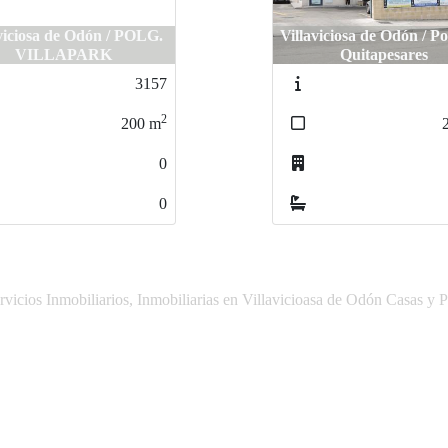
iciosa de Odón / POLG.
viciosa de Odón / POLG.
Villaviciosa de Odón / Pol
Villaviciosa de Odón / P
VILLAPARK
VILLAPARK
Quitapesares
Quitapesares
3157
3157
2
2
200
200
m
m
2
0
0
0
0
vicios Inmobiliarios, Inmobiliarias en Villavicioasa de Odón Casas y 