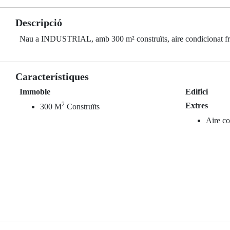
Descripció
Nau a INDUSTRIAL, amb 300 m² construïts, aire condicionat fre
Característiques
Immoble
Edifici
2
Extres
300 M
Construïts
Aire co