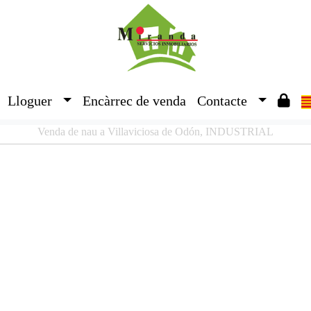
Lloguer
Encàrrec de venda
Contacte
Venda de nau a Villaviciosa de Odón, INDUSTRIAL