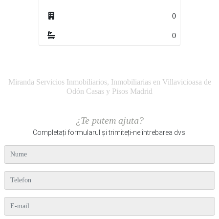
0
3
0
0
Miranda Servicios Inmobiliarios, Inmobiliarias en Villavicioasa de
Odón Casas y Pisos Madrid
¿Te putem ajuta?
Completați formularul și trimiteți-ne întrebarea dvs.
nume
telefon
e-mail