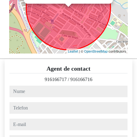
Leaflet
| ©
OpenStreetMap
contributors
Agent de contact
916166717
/
916166716
nume
telefon
e-mail