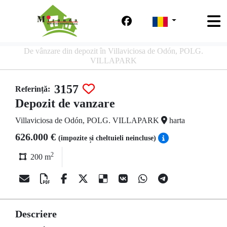
De vânzare din depozit în Villaviciosa de Odón, POLG.
VILLAPARK
3157
Referință:
Depozit de vanzare
Villaviciosa de Odón, POLG. VILLAPARK
harta
626.000 €
(impozite și cheltuieli neincluse)
2
200 m
Descriere