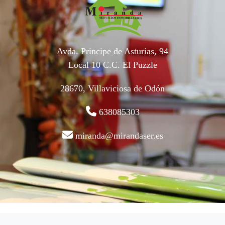
Avda. Principe de Asturias, 94
Local 10 C.C. El Puzzle
28670, Villaviciosa de Odón
638085303
miranda@mirandaser.es