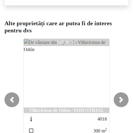
Alte proprietăți care ar putea fi de interes
pentru dvs
3157
3157
315
560.000 €
345.000 €
Previous
Next
Villaviciosa de Odón / Polígono
Villaviciosa de Odón / INDUSTRIAL
Quitapesares
4018
4772
2
2
300
m
294
m