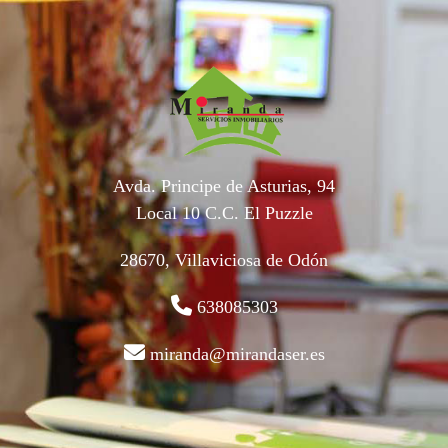
Avda. Principe de Asturias, 94
Local 10 C.C. El Puzzle
28670, Villaviciosa de Odón
638085303
miranda@mirandaser.es