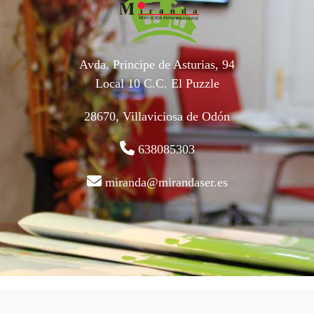
Avda. Principe de Asturias, 94
Local 10 C.C. El Puzzle
28670, Villaviciosa de Odón
638085303
miranda@mirandaser.es