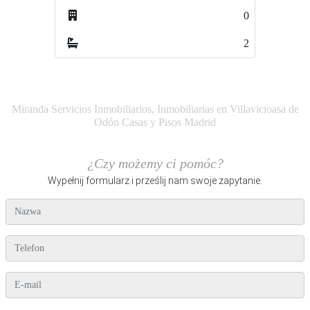
0
2
Miranda Servicios Inmobiliarios, Inmobiliarias en Villavicioasa de
Odón Casas y Pisos Madrid
¿Czy możemy ci pomóc?
Wypełnij formularz i prześlij nam swoje zapytanie.
nazwa
telefon
e-mail