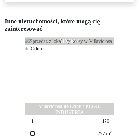
Inne nieruchomości, które mogą cię
zainteresować
4772
310.000 €
Villaviciosa de Odón / PLGO.
INDUSTRIA
4204
2
257
m