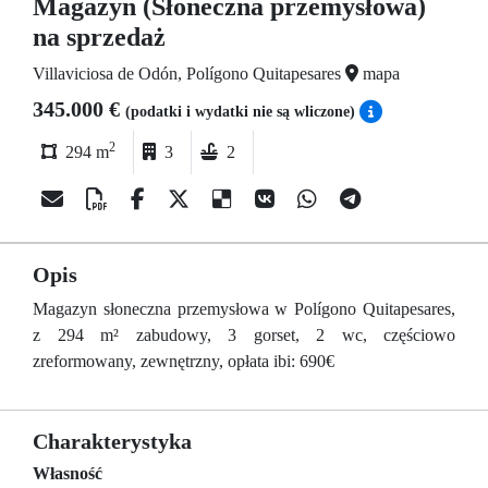
Magazyn (Słoneczna przemysłowa)
na sprzedaż
Villaviciosa de Odón, Polígono Quitapesares
mapa
345.000 €
(podatki i wydatki nie są wliczone)
2
294 m
3
2
Opis
Magazyn słoneczna przemysłowa w Polígono Quitapesares,
z 294 m² zabudowy, 3 gorset, 2 wc, częściowo
zreformowany, zewnętrzny, opłata ibi: 690€
Charakterystyka
Własność