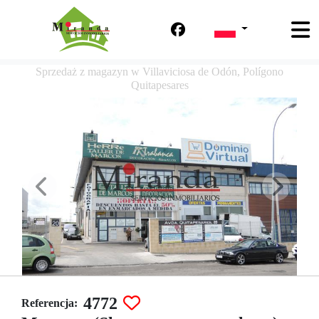
Sprzedaż z magazyn w Villaviciosa de Odón, Polígono
Quitapesares
4772
Referencja: