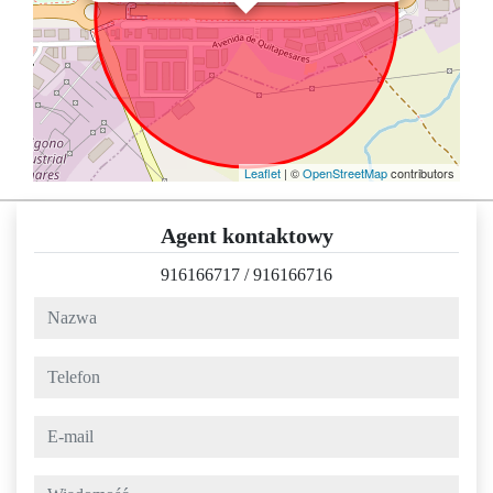
Leaflet
| ©
OpenStreetMap
contributors
Agent kontaktowy
916166717
/
916166716
nazwa
telefon
e-mail
wiadomość